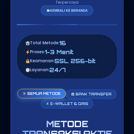
Terpercaya
KEMBALI KE BERANDA
16
Total Metode:
1-3 Menit
Proses:
SSL 256-bit
Keamanan:
24/7
Layanan:
SEMUA METODE
BANK TRANSFER
E-WALLET & QRIS
METODE
TRANSAKSI AKTIF