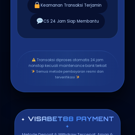
Keamanan Transaksi Terjamin
CS 24 Jam Siap Membantu
Transaksi diproses otomatis 24 jam
nonstop kecuali maintenance bank terkait
Semua metode pembayaran resmi dan
terverifikasi
✦ VISABET88 PAYMENT
✦
Metode Deposit & Withdraw Tercepat, Aman &