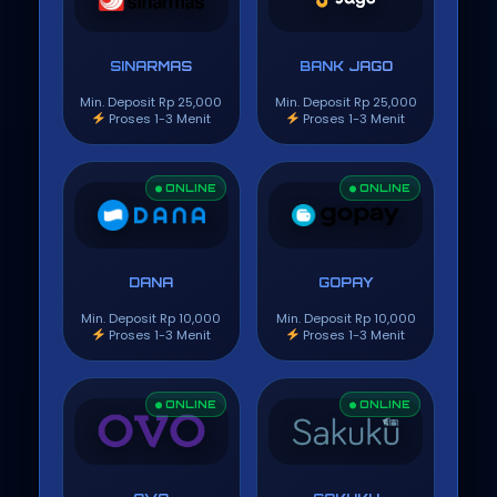
SINARMAS
BANK JAGO
Min. Deposit Rp 25,000
Min. Deposit Rp 25,000
Proses 1-3 Menit
Proses 1-3 Menit
● ONLINE
● ONLINE
DANA
GOPAY
Min. Deposit Rp 10,000
Min. Deposit Rp 10,000
Proses 1-3 Menit
Proses 1-3 Menit
● ONLINE
● ONLINE