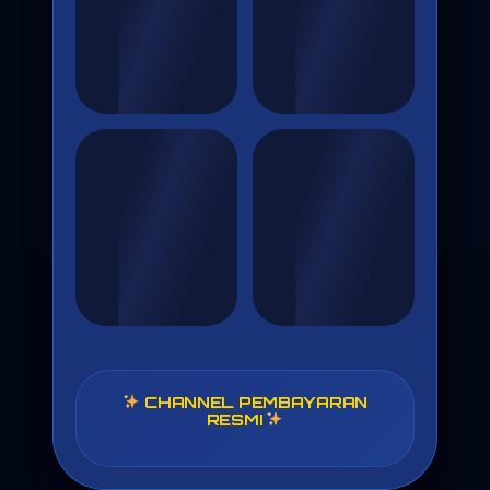
CHANNEL PEMBAYARAN
RESMI