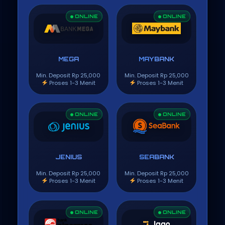
● ONLINE
● ONLINE
MEGA
MAYBANK
Min. Deposit Rp 25,000
Min. Deposit Rp 25,000
Proses 1-3 Menit
Proses 1-3 Menit
● ONLINE
● ONLINE
JENIUS
SEABANK
Min. Deposit Rp 25,000
Min. Deposit Rp 25,000
Proses 1-3 Menit
Proses 1-3 Menit
● ONLINE
● ONLINE