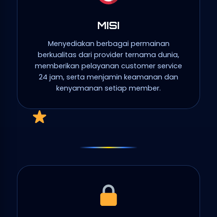
MISI
Menyediakan berbagai permainan
berkualitas dari provider ternama dunia,
memberikan pelayanan customer service
24 jam, serta menjamin keamanan dan
kenyamanan setiap member.
KENAPA MEMILIH
VISABET88?