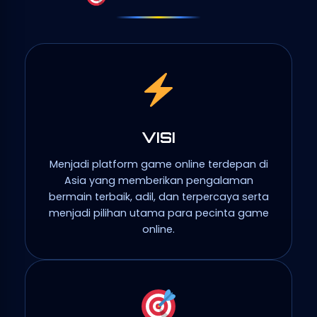
VISI
Menjadi platform game online terdepan di
Asia yang memberikan pengalaman
bermain terbaik, adil, dan terpercaya serta
menjadi pilihan utama para pecinta game
online.