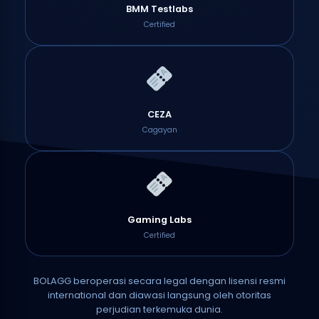
BMM Testlabs
Certified
CEZA
Cagayan
Gaming Labs
Certified
BOLAGG beroperasi secara legal dengan lisensi resmi
international dan diawasi langsung oleh otoritas
perjudian terkemuka dunia.