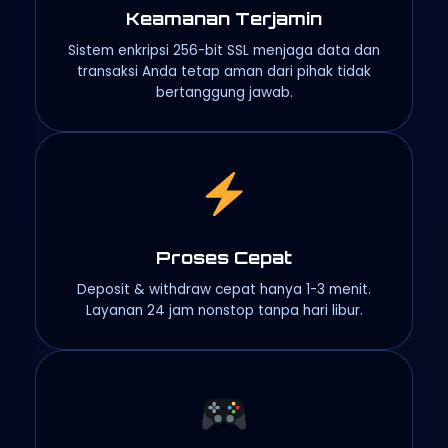
Keamanan Terjamin
Sistem enkripsi 256-bit SSL menjaga data dan
transaksi Anda tetap aman dari pihak tidak
bertanggung jawab.
Proses Cepat
Deposit & withdraw cepat hanya 1-3 menit.
Layanan 24 jam nonstop tanpa hari libur.