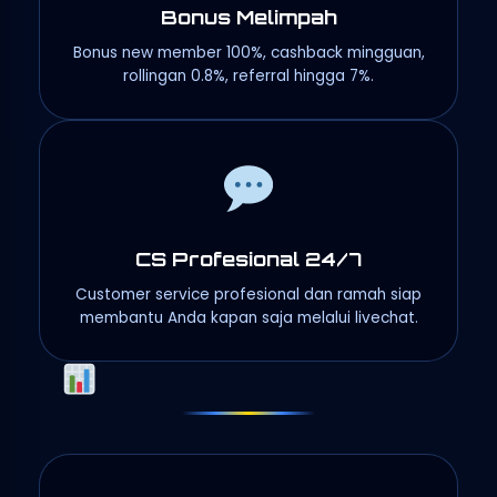
Bonus Melimpah
Bonus new member 100%, cashback mingguan,
rollingan 0.8%, referral hingga 7%.
CS Profesional 24/7
Customer service profesional dan ramah siap
membantu Anda kapan saja melalui livechat.
PENCAPAIAN KAMI